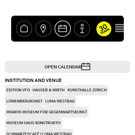
ivermectine
kopen
zonder
recept
OPEN CALENDAR
INSTITUTION AND VENUE
EDITION VFO
HAUSER & WIRTH
KUNSTHALLE ZÜRICH
LÖWENBRÄUKUNST
LUMA WESTBAU
MIGROS MUSEUM FÜR GEGENWARTSKUNST
MUSEUM HAUS KONSTRUKTIV
SCHWARZESCAFÉ | LUMA WESTBAU