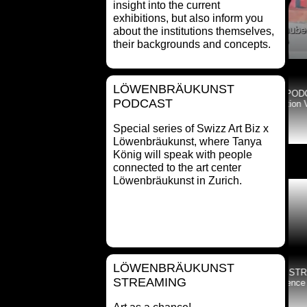
insight into the current
exhibitions, but also inform you
about the institutions themselves,
their backgrounds and concepts.
LÖWENBRÄUKUNST
LÖWENBRÄUKUNST PODCAST
PODCAST
mit David Khalat, Edition VFO
Special series of Swizz Art Biz x
Löwenbräukunst, where Tanya
König will speak with people
connected to the art center
Löwenbräukunst in Zurich.
LÖWENBRÄUKUNST
ÄUKUNST STREAMING
LÖWENBRÄUKUNST STREAMING
STREAMING
nd Science in a Changing
mit Arts&Science
World 2023