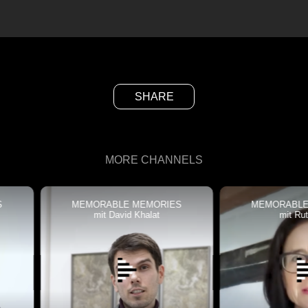
SHARE
MORE CHANNELS
MEMORABLE MEMORIES
MEMORABLE MEMORIE
mit David Khalat
mit Ruth Erdt