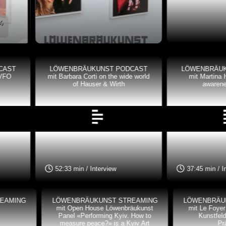
LÖWENBRÄUKUNST PODCAST
LÖWENBRÄUKUNST PODC
mit Barbara Corti on the wide world
mit Martina Huber on raisin
of Hauser & Wirth
awareness with Art
52:33 min / Interview
37:45 min / Interview
LÖWENBRÄUKUNST STREAMING
LÖWENBRÄUKUNST STREA
mit Open House Löwenbräukunst
mit Le Foyer *LK: Green Deal
Panel «Performing Kyiv. How to
Kunstfeld: Produktion und
measure peace?» is a Kyiv Art
Präsentation