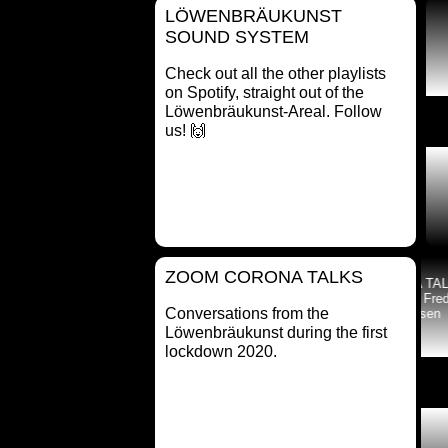
LÖWENBRÄUKUNST
SOUND SYSTEM
Check out all the other playlists
on Spotify, straight out of the
Löwenbräukunst-Areal. Follow
us! 🙌
ZOOM CORONA TALKS
 CORONA TALKS
ZOOM CORONA TALKS
h Talk #2 mit Rebecka
mit Lunch Talk #3 mit Fredi Fischli
Conversations from the
, Kunsthalle Zürich
und Niels Olsen
Löwenbräukunst during the first
lockdown 2020.