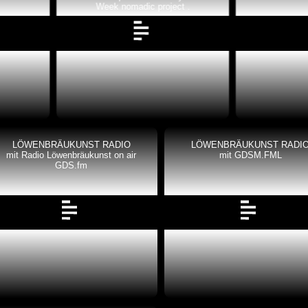
Week nomadic project .
LÖWENBRÄUKUNST RADIO
LÖWENBRÄUKUNST RADI
mit Radio Löwenbräukunst on air
mit GDSM.FML
GDS.fm