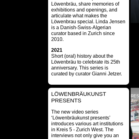
Löwenbräu, share memories of
exhibitions and openings, and
articulate what makes the
Löwenbrau special. Linda Jensen
is a Danish-Swiss-Algerian
curator based in Zurich since
2010.
2021
Short (oral) history about the
Löwenbräu to celebrate its 25th
anniversary. This series is
curated by curator Gianni Jetzer.
LÖWENBRÄUKUNST
ÄUKUNST PRESENTS
LÖWENBRÄUKUNST PRESENTS
PRESENTS
c Intervention trace_less
mit Eva Presenhuber
Izidora | LETHE
The new video series
‘Löwenbräukunst presents’
introduces various art institutions
in Kreis 5 - Zurich West. The
interviews not only give you an