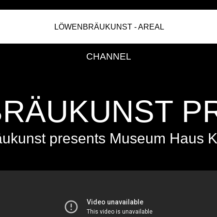
LÖWENBRÄUKUNST - AREAL
ivermectine
kopen
zonder
CHANNEL
recept
RÄUKUNST P
ukunst presents Museum Haus Ko