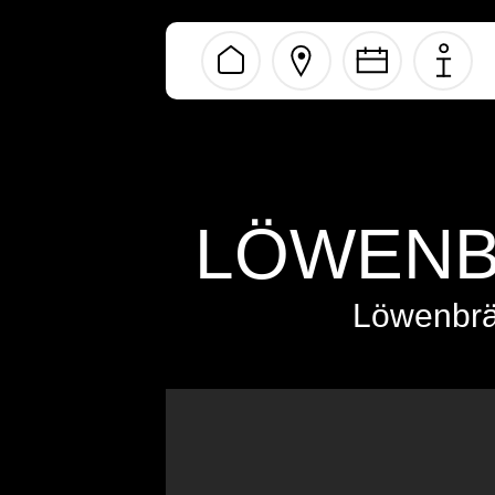
LÖWENB
Löwenbrä