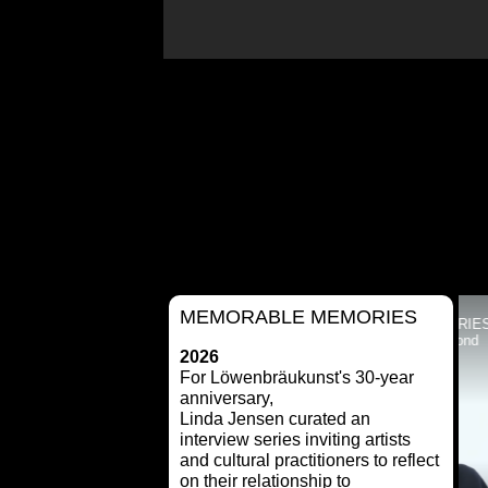
MEMORABLE MEMORIES
ABLE MEMORIES
MEMORABLE MEMORIES
t Martina Huber
mit Catherine Reymond
2026
For Löwenbräukunst's 30-year
anniversary,
Linda Jensen curated an
interview series inviting artists
and cultural practitioners to reflect
on their relationship to