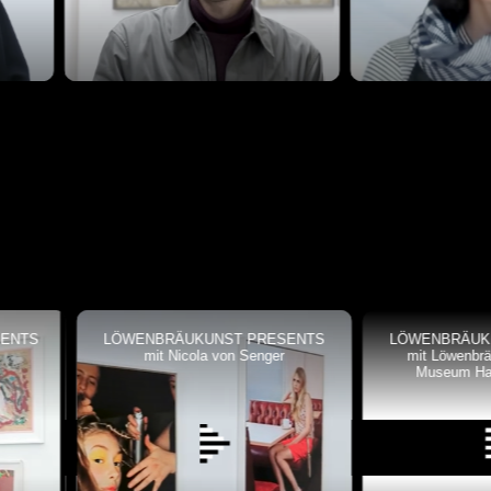
LÖWENBRÄUKUNST PRESENTS
LÖWENBRÄUKUNST PRESE
mit Nicola von Senger
mit Löwenbräukunst presen
Museum Haus Konstruktiv