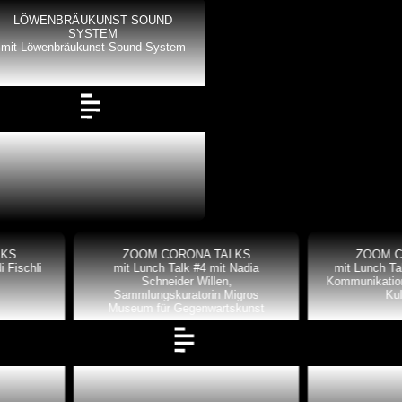
LÖWENBRÄUKUNST SOUND
SYSTEM
mit Löwenbräukunst Sound System
ZOOM CORONA TALKS
ZOOM CORONA TALKS
mit Lunch Talk #4 mit Nadia
mit Lunch Talk #5 mit Patrick 
Schneider Willen,
Kommunikationsbeauftragter M
Sammlungskuratorin Migros
Kulturprozent
Museum für Gegenwartskunst