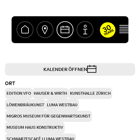
ivermectine
kopen
zonder
recept
KALENDER ÖFFNEN
ORT
EDITION VFO
HAUSER & WIRTH
KUNSTHALLE ZÜRICH
LÖWENBRÄUKUNST
LUMA WESTBAU
MIGROS MUSEUM FÜR GEGENWARTSKUNST
MUSEUM HAUS KONSTRUKTIV
SCHWARZESCAFÉ | LUMA WESTBAU