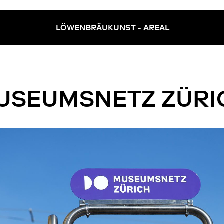
LÖWENBRÄUKUNST - AREAL
ivermectine
kopen
zonder
recept
USEUMSNETZ ZÜRI