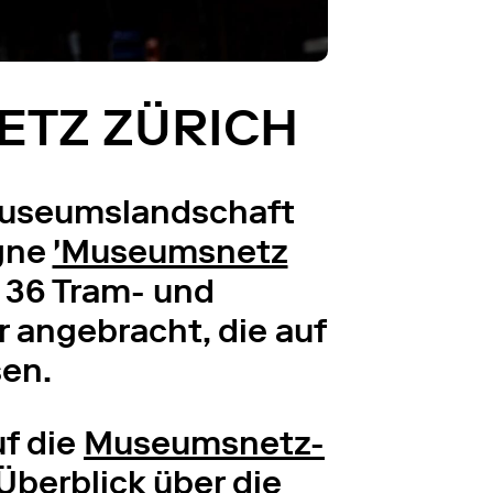
ETZ ZÜRICH
 Museumslandschaft
agne
'Museumsnetz
 36 Tram- und
 angebracht, die auf
sen.
f die
Museumsnetz-
Überblick über die